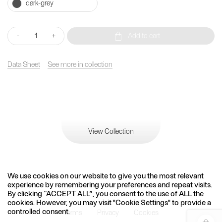
ที่
-
+
Add to cart
นั่ง
ทรง
ก้อน
Data Sheet
See more in collection
หิน
เบบี้
เมล
ล่า
ร์
/
Baby
View Collection
Mella
quantity
We use cookies on our website to give you the most relevant
experience by remembering your preferences and repeat visits.
By clicking “ACCEPT ALL”, you consent to the use of ALL the
cookies. However, you may visit "Cookie Settings" to provide a
controlled consent.
Terms
Privacy
Cookies