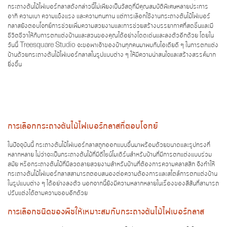
กระถางต้นไม้ไฟเบอร์กลาสดังกล่าวนี้ไม่เพียงเป็นวัสดุที่มีคุณสมบัติพิเศษหลายประการ
อาทิ ความเบา ความแข็งแรง และความทนทาน แต่การเลือกใช้งานกระถางต้นไม้ไฟเบอร์
กลาสยังตอบโจทย์การช่วยเพิ่มความสวยงามและการช่วยสร้างบรรยากาศที่สดชื่นและมี
ชีวิตชีวาให้กับการตกแต่งบ้านและสวนของคุณได้อย่างโดดเด่นและลงตัวอีกด้วย โดยใน
วันนี้ Treesquare Studio จะขอพาเจ้าของบ้านทุกคนมาพบกับไอเดียดี ๆ ในการตกแต่ง
บ้านด้วยกระถางต้นไม้ไฟเบอร์กลาสในรูปแบบต่าง ๆ ให้มีความน่าสนใจและสร้างสรรค์มาก
ยิ่งขึ้น
การเลือกกระถางต้นไม้ไฟเบอร์กลาสที่ตอบโจทย์
ในปัจจุบันนี้ กระถางต้นไม้ไฟเบอร์กลาสถูกออกแบบขึ้นมาพร้อมด้วยขนาดและรูปทรงที่
หลากหลาย ไม่ว่าจะเป็นกระถางต้นไม้ที่มีดีไซน์โมเดิร์นสำหรับบ้านที่มีการตกแต่งแบบร่วม
สมัย หรือกระถางต้นไม้ที่มีลวดลายสวยงามสำหรับบ้านที่ต้องการความคลาสสิก จึงทำให้
กระถางต้นไม้ไฟเบอร์กลาสสามารถตอบสนองต่อความต้องการและสไตล์การตกแต่งบ้าน
ในรูปแบบต่าง ๆ ได้อย่างลงตัว นอกจากนี้ยังมีความหลากหลายในเรื่องของสีสันที่สามารถ
ปรับแต่งได้ตามความชอบอีกด้วย
การเลือกชนิดของพืชให้เหมาะสมกับกระถางต้นไม้ไฟเบอร์กลาส