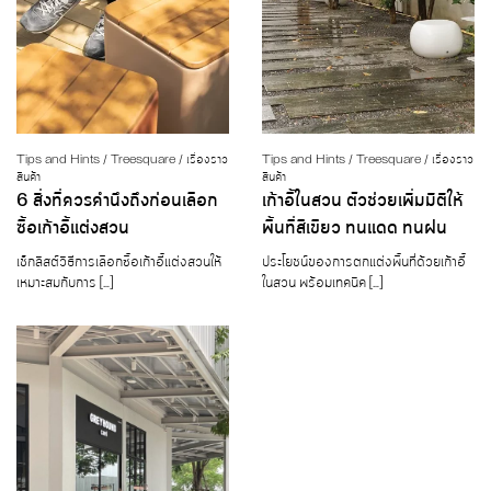
Tips and Hints / Treesquare / เรื่องราว
Tips and Hints / Treesquare / เรื่องราว
สินค้า
สินค้า
6 สิ่งที่ควรคำนึงถึงก่อนเลือก
เก้าอี้ในสวน ตัวช่วยเพิ่มมิติให้
ซื้อเก้าอี้แต่งสวน
พื้นที่สีเขียว ทนแดด ทนฝน
เช็กลิสต์วิธีการเลือกซื้อเก้าอี้แต่งสวนให้
ประโยชน์ของการตกแต่งพื้นที่ด้วยเก้าอี้
เหมาะสมกับการ […]
ในสวน พร้อมเทคนิค […]