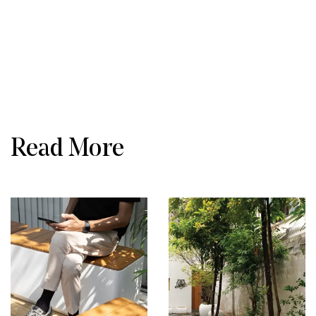
Read More